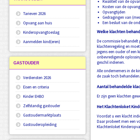
Kwaliteit van de opva
Kosten van de opvan
Opvangtijden
Tarieven 2026
Gedragingen van (med
Een besluit van de on
Opvang aan huis
Welke klachten behand
Kinderopvangtoeslag
De commissie behandelt g
Aanmelden kind(eren)
klachtenregeling en moet
jegens een ouder of een k
onbevredigende oplossing 
geschil indienen.
GASTOUDER
Alle ondernemers in de ki
de zaak toch behandelen
Verdiensten 2026
Aantal behandelde kla
Eisen en criteria
Er zijn geen klachten gew
Kinder EHBO
Zelfstandig gastouder
Het Klachtenloket Kin
Gastoudermarktplaats
Voordat u een klacht indi
Daar probeert men een voo
Gastouderopleiding
Klachtenloket Kinderopva