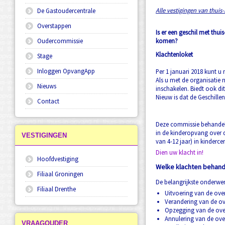
Alle vestigingen van thuis-
De Gastoudercentrale
Overstappen
Is er een geschil met thui
Oudercommissie
komen?
Klachtenloket
Stage
Inloggen OpvangApp
Per 1 januari 2018 kunt u
Als u met de organisatie 
Nieuws
inschakelen. Biedt ook di
Nieuw is dat de Geschille
Contact
Deze commissie behandel
in de kinderopvang over 
VESTIGINGEN
van 4-12 jaar) in kinder
Dien uw klacht in!
Hoofdvestiging
Welke klachten behand
Filiaal Groningen
De belangrijkste onderwe
Filiaal Drenthe
Uitvoering van de ov
Verandering van de o
Opzegging van de ove
Annulering van de ov
VRAAGOUDER