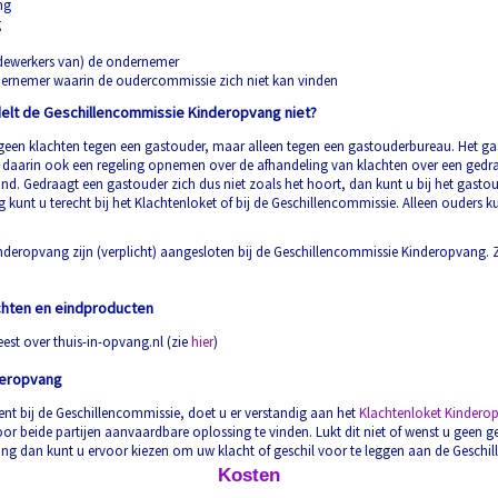
ng
g
ewerkers van) de ondernemer
dernemer waarin de oudercommissie zich niet kan vinden
elt de Geschillencommissie Kinderopvang niet?
een klachten tegen een gastouder, maar alleen tegen een gastouderbureau. Het ga
 daarin ook een regeling opnemen over de afhandeling van klachten over een gedr
ind. Gedraagt een gastouder zich dus niet zoals het hoort, dan kunt u bij het gasto
kunt u terecht bij het Klachtenloket of bij de Geschillencommissie. Alleen ouders k
nderopvang zijn (verplicht) aangesloten bij de Geschillencommissie Kinderopvang. 
.
chten en eindproducten
eest over thuis-in-opvang.nl (zie
hier
)
deropvang
ent bij de Geschillencommissie, doet u er verstandig aan het
Klachtenloket Kindero
r beide partijen aanvaardbare oplossing te vinden. Lukt dit niet of wenst u geen g
ng dan kunt u ervoor kiezen om uw klacht of geschil voor te leggen aan de Geschi
Kosten