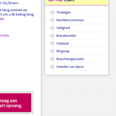
NUTTIGE
LINKS
n 152,50 euro.
ter terug wanneer uw
Toeslagen
cht om u dit bedrag terug
eld
.
Klachtencommissie
Veiligheid
rmatie
.
Brandwonden
Valwijzer
MOgroep
Brancheorganisatie
Vrienden van Aljeco