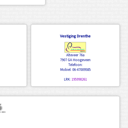
Vestiging Drenthe
Alteveer 76a
7907 GA Hoogeveen
Telefoon:
Mobiel: 06-47009585
LRK:
195998261