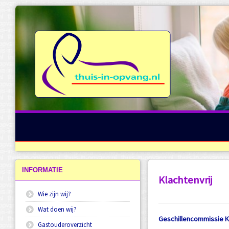
Directe login opvangApp
Gastouderbureau thuis-in-opvang.nl
Informatie
Vestigingen
Ouder
Gastouder
Beleid
INFORMATIE
Klachtenvrij
Wie zijn wij?
Wat doen wij?
Geschillencommissie 
Gastouderoverzicht