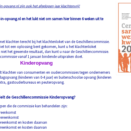
in-opvang.nl zijn o
ok het afgelopen jaar klachtenvrij!
s-in-opvang.nl en het lukt niet om samen hier binnen 6 weken uit te
 met klachten terecht bij het klachtenloket van de Geschillencommissie.
niet tot een oplossing bent gekomen, kunt u het klachtenloket
t niet het gewenste resultaat, dan kunt u naar de Geschillencommissie.
ncommissie vanaf 1 januari bindende uitspraken doet.
Kinderopvang
t klachten van consumenten en oudercommissies tegen ondernemers
dagopvang (kinderen van 0-4 jaar) en buitenschoolse opvang (kinderen
centra, gastouderbureaus en peuteropvang.
elt de Geschillencommissie Kinderopvang?
rpen die de commissie kan behandelen zijn:
ereenkomst
vereenkomst
reenkomst en kosten daarvan
ereenkomst en kosten daarvan