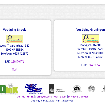
Vestiging Sneek
Vestiging Groningen
Boogschutter 88
Worp Tjaardastraat 342
9602 MG HOOGEZAND
8602 XP SNEEK
Telefoon: 0598-433893
Telefoon: 0515-412870
Mobiel: 06-51848266
LRK:
170370471
LRK:
106778857
Mail
Verhuurfun.nl
|
SpringkussenSneek
|
Login
|
Privacy & Cookies
Copyright © 2019. All Rights Reserved.