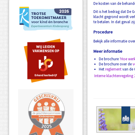
De kosten van de behande
Dit is het bedrag dat De 
klacht gegrond wordt verk
te betalen. In dat geval 
Procedure
Bekijk alle informatie ov
Meer informatie
De brochure ‘
Hoe werk
De brochure over de
v
Het
reglement
van de 
Interne klachtenregeling 