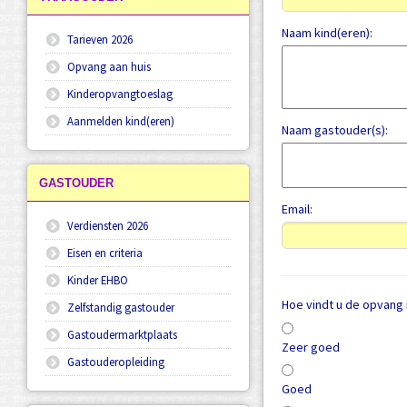
Naam kind(eren):
Tarieven 2026
Opvang aan huis
Kinderopvangtoeslag
Aanmelden kind(eren)
Naam gastouder(s):
GASTOUDER
Email:
Verdiensten 2026
Eisen en criteria
Kinder EHBO
Hoe vindt u de opvang 
Zelfstandig gastouder
Gastoudermarktplaats
Zeer goed
Gastouderopleiding
Goed