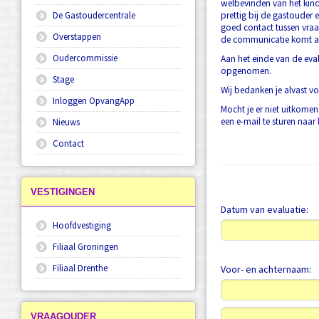
welbevinden van het kin
De Gastoudercentrale
prettig bij de gastouder
goed contact tussen vra
Overstappen
de communicatie komt a
Oudercommissie
Aan het einde van de eva
opgenomen.
Stage
Wij bedanken je alvast voo
Inloggen OpvangApp
Mocht je er niet uitkome
een e-mail te sturen naar
Nieuws
Contact
VESTIGINGEN
Datum van evaluatie:
Hoofdvestiging
Filiaal Groningen
Filiaal Drenthe
Voor- en achternaam:
VRAAGOUDER