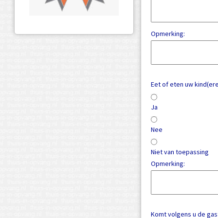
Opmerking:
Eet of eten uw kind(er
Ja
Nee
Niet van toepassing
Opmerking:
Komt volgens u de gast