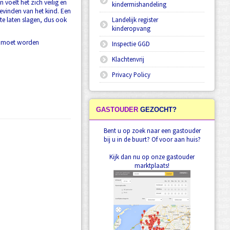
 voelt het zich veilig en
kindermishandeling
evinden van het kind.
Een
e laten slagen, dus ook
Landelijk register
kinderopvang
ct moet worden
Inspectie GGD
Klachtenvrij
Privacy Policy
GASTOUDER
GEZOCHT?
Bent u op zoek naar een gastouder
bij u in de buurt? Of voor aan huis?
Kijk dan nu op onze gastouder
marktplaats!