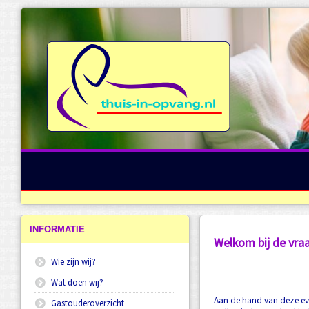
Directe login opvangApp
Gastouderbureau thuis-in-opvang.nl
Informatie
Vestigingen
Ouder
Gastouder
Beleid
INFORMATIE
Welkom bij de vra
Wie zijn wij?
Wat doen wij?
Aan de hand van deze ev
Gastouderoverzicht