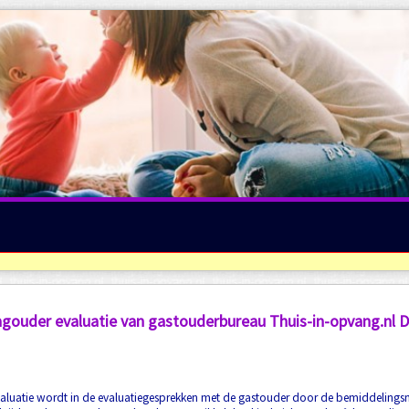
agouder evaluatie van gastouderbureau Thuis-in-opvang.nl D
aluatie wordt in de evaluatiegesprekken met de gastouder door de bemiddelings