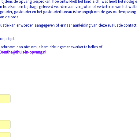
d
tijdens de opvang besproken: hoe ontwikkelt het kind zich, wat heeft het nodig en
 en hoe kan een bijdrage geleverd
worden aan vergroten of verbeteren van het welb
agouder, gastouder en het gastouderbureau is belangrijk om de
gastouderopvang t
an de orde.
luatie kan er worden aangegeven of er naar aanleiding van deze evaluatie conta
r je tijd.
n schroom dan niet om je bemiddelingsmedewerker te bellen of
Drenthe@thuis-in-opvang.nl