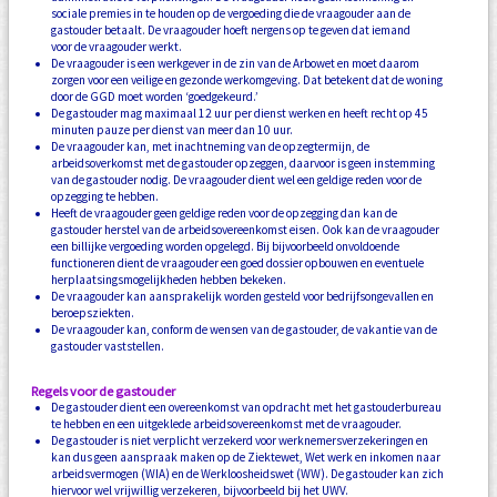
sociale premies in te houden op de vergoeding die de vraagouder aan de
gastouder betaalt. De vraagouder hoeft nergens op te geven dat iemand
voor de vraagouder werkt.
De vraagouder is een werkgever in de zin van de Arbowet en moet daarom
zorgen voor een veilige en gezonde werkomgeving. Dat betekent dat de woning
door de GGD moet worden ‘goedgekeurd.’
De gastouder mag maximaal 12 uur per dienst werken en heeft recht op 45
minuten pauze per dienst van meer dan 10 uur.
De vraagouder kan, met inachtneming van de opzegtermijn, de
arbeidsoverkomst met de gastouder opzeggen, daarvoor is geen instemming
van de gastouder nodig. De vraagouder dient wel een geldige reden voor de
opzegging te hebben.
Heeft de vraagouder geen geldige reden voor de opzegging dan kan de
gastouder herstel van de arbeidsovereenkomst eisen. Ook kan de vraagouder
een billijke vergoeding worden opgelegd. Bij bijvoorbeeld onvoldoende
functioneren dient de vraagouder een goed dossier opbouwen en eventuele
herplaatsingsmogelijkheden hebben bekeken.
De vraagouder kan aansprakelijk worden gesteld voor bedrijfsongevallen en
beroepsziekten.
De vraagouder kan, conform de wensen van de gastouder, de vakantie van de
gastouder vaststellen.
Regels voor de gastouder
De gastouder dient een overeenkomst van opdracht met het gastouderbureau
te hebben en een uitgeklede arbeidsovereenkomst met de vraagouder.
De gastouder is niet verplicht verzekerd voor werknemersverzekeringen en
kan dus geen aanspraak maken op de Ziektewet, Wet werk en inkomen naar
arbeidsvermogen (WIA) en de Werkloosheidswet (WW). De gastouder kan zich
hiervoor wel vrijwillig verzekeren, bijvoorbeeld bij het UWV.