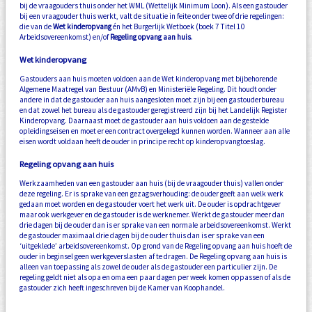
bij de vraagouders thuis onder het WML (Wettelijk Minimum Loon). Als een gastouder
bij een vraagouder thuis werkt, valt de situatie in feite onder twee of drie regelingen:
die van de
Wet kinderopvang
én het Burgerlijk Wetboek (boek 7 Titel 10
Arbeidsovereenkomst) en/of
Regeling opvang aan huis
.
Wet kinderopvang
Gastouders aan huis moeten voldoen aan de Wet kinderopvang met bijbehorende
Algemene Maatregel van Bestuur (AMvB) en Ministeriële Regeling. Dit houdt onder
andere in dat de gastouder aan huis aangesloten moet zijn bij een gastouderbureau
en dat zowel het bureau als de gastouder geregistreerd zijn bij het Landelijk Register
Kinderopvang. Daarnaast moet de gastouder aan huis voldoen aan de gestelde
opleidingseisen en moet er een contract overgelegd kunnen worden. Wanneer aan alle
eisen wordt voldaan heeft de ouder in principe recht op kinderopvangtoeslag.
Regeling opvang aan huis
Werkzaamheden van een gastouder aan huis (bij de vraagouder thuis) vallen onder
deze regeling. Er is sprake van een gezagsverhouding: de ouder geeft aan welk werk
gedaan moet worden en de gastouder voert het werk uit. De ouder is opdrachtgever
maar ook werkgever en de gastouder is de werknemer. Werkt de gastouder meer dan
drie dagen bij de ouder dan is er sprake van een normale arbeidsovereenkomst. Werkt
de gastouder maximaal drie dagen bij de ouder thuis dan is er sprake van een
‘uitgeklede’ arbeidsovereenkomst. Op grond van de Regeling opvang aan huis hoeft de
ouder in beginsel geen werkgeverslasten af te dragen. De Regeling opvang aan huis is
alleen van toepassing als zowel de ouder als de gastouder een particulier zijn. De
regeling geldt niet als opa en oma een paar dagen per week komen oppassen of als de
gastouder zich heeft ingeschreven bij de Kamer van Koophandel.