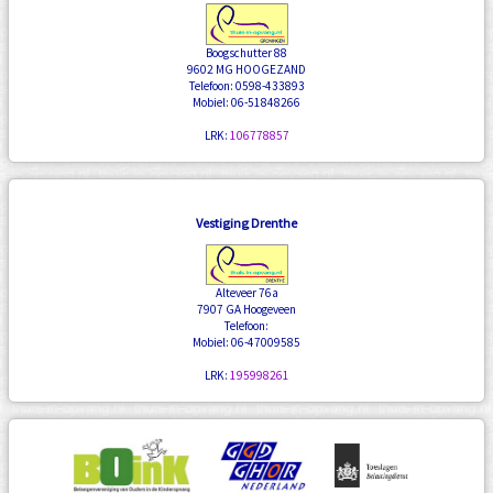
Boogschutter 88
9602 MG HOOGEZAND
Telefoon: 0598-433893
Mobiel: 06-51848266
LRK:
106778857
Vestiging Drenthe
Alteveer 76a
7907 GA Hoogeveen
Telefoon:
Mobiel: 06-47009585
LRK:
195998261