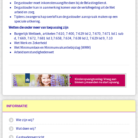
De gastouder moet inkomstenaangifte doen bij de Belastingdienst.
De gastouder kan in aanmerking komen voor de verlofregeling uit de Wet
arbeid en zorg.
Tijdens zwangerschapsverlof kan de gastouder aanspraak maken op een
speciale uitkering.
Wetten die onder meer van toepassing zijn
Burgerlijk Wetboek, artikelen 7:610, 7:400, 7:629 lid 2, 7:670, 7:671 lid 1 sub
d, 7:669, 7:672, 7:681 lid 3,7:658, 7:634, 7:638 lid 2, 7:629 lid 9, 7.10
Wet Werk en Zekerheid
Wet Minimumloon en Minimumvakantiebijslag (WMM)
Arbeidsomstandighedenwet
INFORMATIE
Wie zijn wij?
Wat doen wij?
Gastouderoverzicht