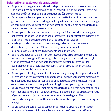
Belangrijkste regels voor de vraagouder
De gastouder mag niet meer dan drie dagen per week voor een ouder werken.
Het aantal uren dat de gastouder per dag werkt, is niet belangrijk: werkt de
gastouder één uur per dag, dan geldt dat als één gewerkte dag.
De vraagouder betaalt per uur minimaal het wettelijk minimumloon aan de
gastouder én meestal een bedrag aan het gastouderbureau voor bemiddelings-
en servicekosten. De betaling aan de gastouder gaat via het gastouderbureau.
Zij hebben een zgn. ‘kassiersfunctie.’
De vraagouder betaalt een vakantietoeslag van 8% en loondoorbetaling van
het wettelijke aantal vakantiedagen (het wettelijk aantal vakantiedagen per
jaar is vier keer de overeengekomen arbeidsduur per week).
Als de gastouder ziek wordt, moet de vraagouder het loon zes weken
doorbetalen (ten minste 70% van het loon, maar minimaal het
minimumloon). U kunt wel twee ‘wachtdagen’ instellen.
Zolang de gastouder ziek is kan de vraagouder de arbeidsovereenkomst pas
na twee jaar opzeggen. Vooralsnog zal de vraagouder dan ook de wettelijke
transitievergoeding aan de gastouder moeten betalen bij onvrijwillige
beëindiging van de arbeidsovereenkomst, tenzij sprake is van ernstige
verwijtbaarheid bij de gastouder.
De vraagouder heeft geen recht op kinderopvangtoeslag als de gastouder ziek
is: er vindt dan tenslotte geen opvang plaats. Is er een vervangende gastouder
dan behoudt u weliswaar recht op de opvangtoeslag over die kosten, maar
over de kosten voor de zieke gastouder krijgt de vraagouder geen toeslag.
De vraagouder heeft zowel met het gastouderbureau als met de gastouder een
contract afgesloten. In dit contract moet zijn opgenomen: de opzegtermijn, de
afgesproken uurprijs, het recht op een vakantietoeslag van 8%,
loondoorbetaling van het wettelijke aantal vakantiedagen en doorbetaling bij
ziekte.
De vraagouder heeft bij toepassing van de Regeling opvang aan huis geen
administratieve verplichtingen. De vraagouder hoeft geen loonheffing en