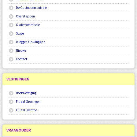
De Gastoudercentrale
Overstappen
Oudercommissie
Stage
Inloggen OpvangApp
Nieuws
Contact
VESTIGINGEN
Hoofdvestiging
Filiaal Groningen
Filiaal Drenthe
VRAAGOUDER