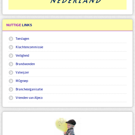
NUTTIGE
LINKS
Toeslagen
Klachtencommissie
Veiligheid
Brandwonden
Valwijzer
MOgroep
Brancheorganisatie
Vrienden van Aljeco