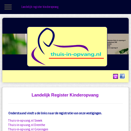
Landelijk register kinderopvang
Directe login opvangApp
Gastouderbureau thuis-in-opvang.nl
Informatie
Vestigingen
Ouder
Gastouder
Beleid
Landelijk Register Kinderopvang
Onderstaand vindt u de links naar de registratie van onze vestigingen.
Thuis-in-opvang.nl Sneek
Thuis-in-opvang.nl Drenthe
Thuis-in-opvang.nl Groningen