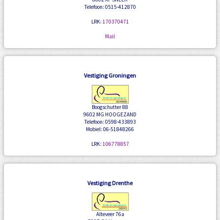
Telefoon: 0515-412870
LRK:
170370471
Mail
Vestiging Groningen
Boogschutter 88
9602 MG HOOGEZAND
Telefoon: 0598-433893
Mobiel: 06-51848266
LRK:
106778857
Vestiging Drenthe
Alteveer 76a