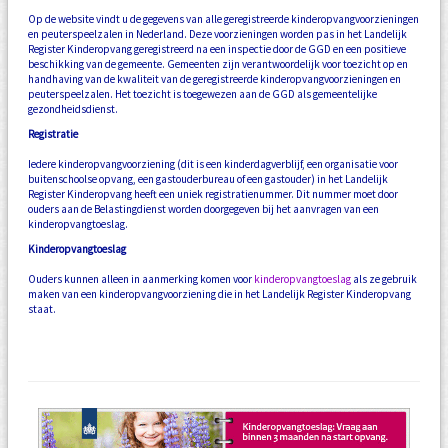
Op de website vindt u de gegevens van alle geregistreerde kinderopvangvoorzieningen
en peuterspeelzalen in Nederland. Deze voorzieningen worden pas in het Landelijk
Register Kinderopvang geregistreerd na een inspectie door de GGD en een positieve
beschikking van de gemeente. Gemeenten zijn verantwoordelijk voor toezicht op en
handhaving van de kwaliteit van de geregistreerde kinderopvangvoorzieningen en
peuterspeelzalen. Het toezicht is toegewezen aan de GGD als gemeentelijke
gezondheidsdienst.
Registratie
Iedere kinderopvangvoorziening (dit is een kinderdagverblijf, een organisatie voor
buitenschoolse opvang, een gastouderbureau of een gastouder) in het Landelijk
Register Kinderopvang heeft een uniek registratienummer. Dit nummer moet door
ouders aan de Belastingdienst worden doorgegeven bij het aanvragen van een
kinderopvangtoeslag.
Kinderopvangtoeslag
Ouders kunnen alleen in aanmerking komen voor
kinderopvangtoeslag
als ze gebruik
maken van een kinderopvangvoorziening die in het Landelijk Register Kinderopvang
staat.